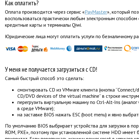
Как оплатить?
Оплата производится через сервис «
PayMaster
», который по
воспользоваться практически любым электронным способом 
кредитные карты и терминалы Qiwi.
Юридические лица могут оплатить услуги по безналичному ра
У меня не получается загрузиться с CD!
Самый быстрый способ это сделать:
смонтировать CD из VMware клиента (кнопка “Connect/d
CD/DVD devices of the virtual machine” в строке инструм
перегрузить виртуальную машину по Ctrl-Alt-Ins (аналог 
в среде VMware);
на заставке BIOS нажать ESC (boot menu) и явно выбрать
По умолчанию BIOS выбрирает устройства для загрузки в по
ROM, PXE», поэтому при установленной системе HDD имеет 
приоритет. Если перегружать машину power reset в vmware кл