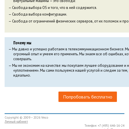
Виртуальные машины — это свобода:
Свобода выбора OS и того, что в ней содержится.
Свобода выбора конфигурации.
Свобода от ограничений физических серверов, от их поломок и про
Почему мы
Мы давно и успешно работаем в телекоммуникационном бизнесе. М
огромный опыт и умеем его применять. Мы знаем все об ошибках, к
совершать.
Мы не экономим на качестве: мы покупаем лучшее оборудование и 
«уплотнением». Мы сами пользуемся нашей услугой и следим за тем,
идеально.
Попробовать бесплатно
Copyright © 2009 – 2026 Vmco
Личный кабинет
Телефон: +7 (495) 646-16-24