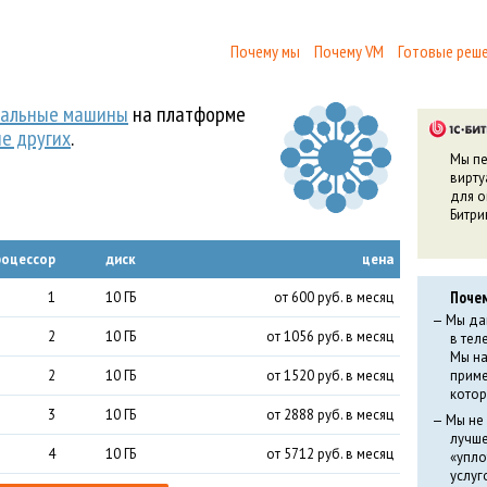
Почему мы
Почему VM
Готовые реш
уальные машины
на платформе
ше других
.
Мы пе
вирту
для о
Битри
роцессор
диск
цена
Поче
1
10 ГБ
от 600 руб. в месяц
Мы да
2
10 ГБ
от 1056 руб. в месяц
в тел
Мы на
2
10 ГБ
от 1520 руб. в месяц
приме
котор
3
10 ГБ
от 2888 руб. в месяц
Мы не
лучше
4
10 ГБ
от 5712 руб. в месяц
«упло
услуг