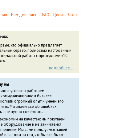
ения
Нам доверяют
FAQ
Цены
Заказ
рвые, кто официально предлагает
альный сервер, полностью настроенный
птимальной работы с продуктами «1С-
кс».
подробнее…
му мы
вно и успешно работаем
екоммуникационном бизнесе.
копили огромный опыт и умеем его
нять. Мы знаем все об ошибках,
ые не нужно совершать.
 экономим на качестве: мы покупаем
е оборудование и не занимаемся
тнением». Мы сами пользуемся нашей
ой и следим за тем, чтобы все было