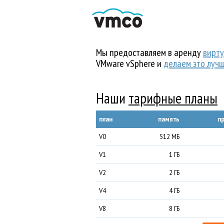
Мы предоставляем в аренду
вирт
VMware vSphere и
делаем это луч
Наши
тарифные планы
план
память
п
V0
512 МБ
V1
1 ГБ
V2
2 ГБ
V4
4 ГБ
V8
8 ГБ